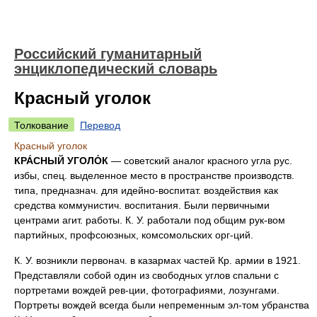
Российский гуманитарный
энциклопедический словарь
Красный уголок
Толкование
Перевод
Красный уголок
КРА́СНЫЙ УГОЛО́К
— советский аналог красного угла рус.
избы, спец. выделенное место в пространстве производств.
типа, предназнач. для идейно-воспитат. воздействия как
средства коммунистич. воспитания. Были первичными
центрами агит. работы. К. У. работали под общим рук-вом
партийных, профсоюзных, комсомольских орг-ций.
К. У. возникли первонач. в казармах частей Кр. армии в 1921.
Представляли собой один из свободных углов спальни с
портретами вождей рев-ции, фотографиями, лозунгами.
Портреты вождей всегда были непременным эл-том убранства