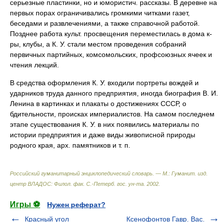
серьезные пластинки, но и юмористич. рассказы. В деревне на
первых порах ограничивались громкими читками газет,
беседами и развлечениями, а также справочной работой.
Позднее работа культ. просвещения переместилась в дома к-
ры, клубы, а К. У. стали местом проведения собраний
первичных партийных, комсомольских, профсоюзных ячеек и
чтения лекций.
В средства оформления К. У. входили портреты вождей и
ударников труда данного предприятия, иногда биография В. И.
Ленина в картинках и плакаты о достижениях СССР, о
бдительности, происках империалистов. На самом последнем
этапе существования К. У. в них появились материалы по
истории предприятия и даже виды живописной природы
родного края, арх. памятников и т. п.
Российский гуманитарный энциклопедический словарь. — М.: Гуманит. изд.
центр ВЛАДОС: Филол. фак. С.-Петерб. гос. ун-та
.
2002
.
Игры ⚽
Нужен реферат?
Красный угол
Ксенофонтов Гавр. Вас.