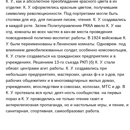
К. У., как и абсолютное преобладание красного цвета в их
отделке: К. У. оформлялись красным цветом, получившим
символику революционности. Под портретами могли быть
столики для игр, для писания писем, чтения. К. У. создавались
в каждой роте. Затем Политуправление РККА ввело К. У. как
отд. комнаты во всех частях в кач-ве места проведения
повседневной политико-воспитат. работы. В 1924 войсковые К.
У. были переименованы в Ленинские комнаты. Одноврем. под
влиянием демобилизованных солдат, особенно комсомольцев,
К. У. стали создаваться на гражданских предприятиях и в
учреждениях. Решением 13-го съезда РКП (б) К. У. стали
обязат. центрами агит. работы. К. У. создавались при
небольших предприятиях, мастерских, цехах ф-к и з-дов, при
рабочих общежитиях и в многоквартирных жилых домах,
учреждениях, впоследствии в совхозах, колхозах, МТС и др. В
К. У. протекала вся культ. деят-ность сообщества: на первых
порах в К. У. проводились не только чтение газет и
антирелигиозная пропаганда, но и настольные игры, и пение, и
санитарная, спортивная, самообразоват. работа.